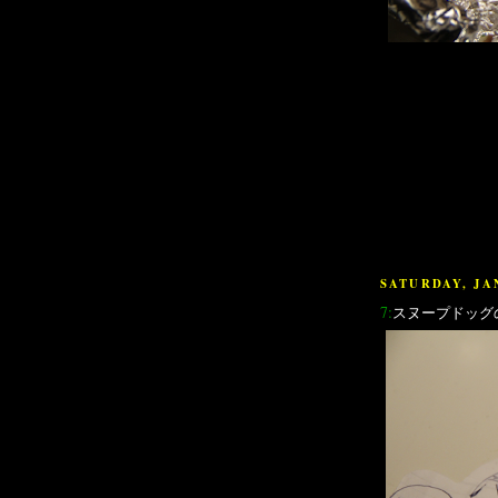
SATURDAY, JAN
7:
スヌープドッグ